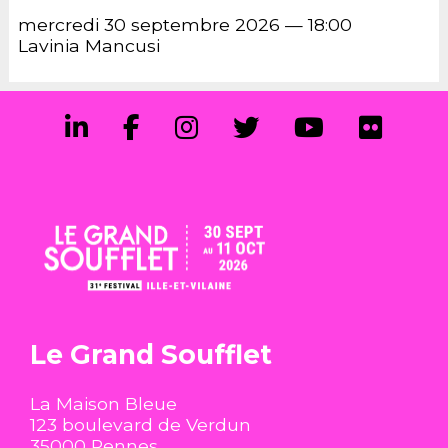
&
mercredi 30 septembre 2026 — 18:00
Prévention
Lavinia Mancusi
Newsletter
Partenaires
Mentions
légales
Historique
Le Grand Soufflet
La Maison Bleue
123 boulevard de Verdun
35000 Rennes