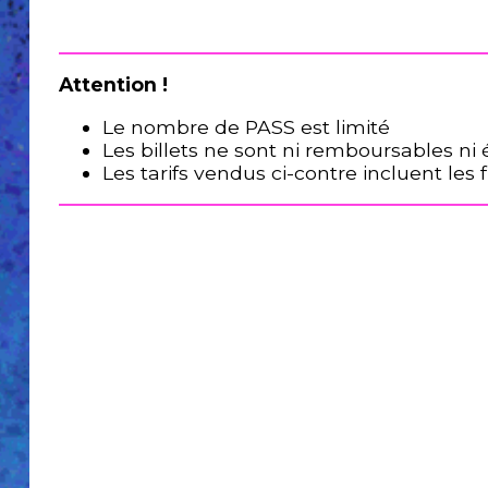
Attention !
Accueil
Billetterie
Le nombre de PASS est limité
La
Les billets ne sont ni remboursables n
Fabrique
Les tarifs vendus ci-contre incluent les
Association
Engagements
Accessibilité
&
Prévention
Newsletter
Partenaires
Mentions
légales
Historique