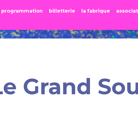
programmation
billetterie
la fabrique
associa
e Grand Sou