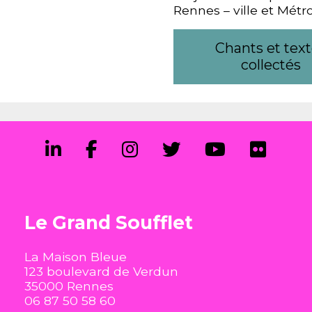
Rennes – ville et Métro
Chants et tex
collectés
Le Grand Soufflet
La Maison Bleue
123 boulevard de Verdun
35000 Rennes
06 87 50 58 60