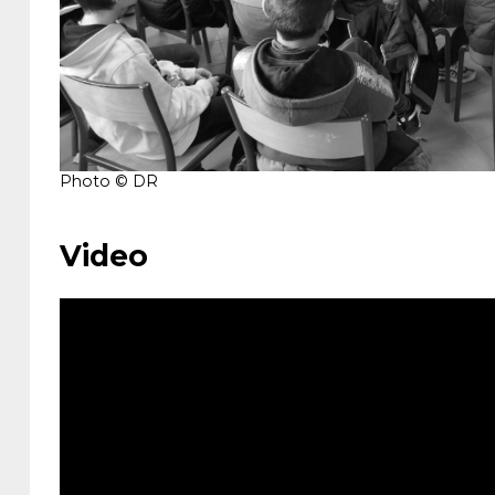
Photo © DR
Video
Accueil
Billetterie
La