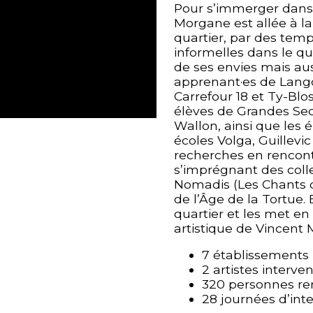
Pour s’immerger dans l
Morgane est allée à la
quartier, par des tem
informelles dans le q
de ses envies mais aus
apprenant·es de Lango
Carrefour 18 et Ty-Blo
élèves de Grandes Sect
Wallon, ainsi que les 
écoles Volga, Guillevic
recherches en rencon
s’imprégnant des colle
Nomadis (Les Chants d
de l’Âge de la Tortue. 
quartier et les met en
artistique de Vincent M
7 établissements 
2 artistes interve
320 personnes re
28 journées d’inte