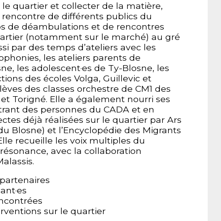
e quartier et collecter de la matière,
 rencontre de différents publics du
ps de déambulations et de rencontres
uartier (notamment sur le marché) au gré
si par des temps d’ateliers avec les
phonies, les ateliers parents de
sne, les adolescent·es de Ty-Blosne, les
ions des écoles Volga, Guillevic et
élèves des classes orchestre de CM1 des
 et Torigné. Elle a également nourri ses
trant des personnes du CADA et en
ctes déjà réalisées sur le quartier par Ars
u Blosne) et l’Encyclopédie des Migrants
Elle recueille les voix multiples du
 résonance, avec la collaboration
alassis.
partenaires
nant·es
ncontrées
rventions sur le quartier