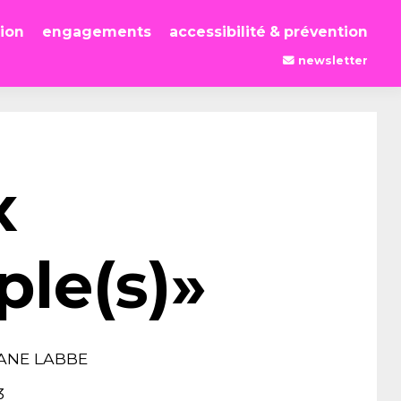
tion
engagements
accessibilité & prévention
newsletter
x
ple(s)»
ANE LABBE
3