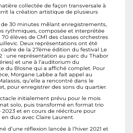
atière collectée de façon transversale à
rrit la création artistique de plusieurs
 de 30 minutes mêlant enregistrements,
es rythmiques, composée et interprétée
70 élèves de CM1 des classes orchestres
uillevic. Deux représentations ont été
adre de la 27ème édition du festival Le
2 : une représentation au parc du Thabor
ries) et une à l’auditorium du
ite du Blosne qui a affiché complet. Pour
ièce, Morgane Labbe a fait appel au
lassis, qu’elle a rencontré dans le
t, pour enregistrer des sons du quartier.
ctacle initialement prévu pour le mois
at solo, puis transformé en format trio
 2023 et en cours de réécriture pour
 en duo avec Claire Laurent.
 né d’une réflexion lancée à l’hiver 2021 et