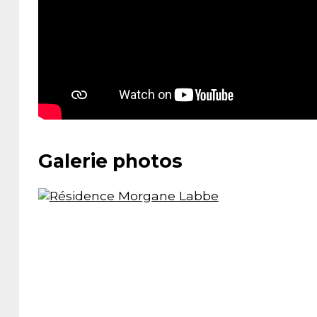
Fabrique
Association
Engagements
Accessibilité
&
Prévention
Newsletter
Partenaires
Mentions
Galerie photos
légales
Historique