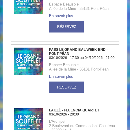
Accueil
Billetterie
La
Fabrique
Association
Engagements
Accessibilité
&
Prévention
Newsletter
Partenaires
Mentions
légales
Historique