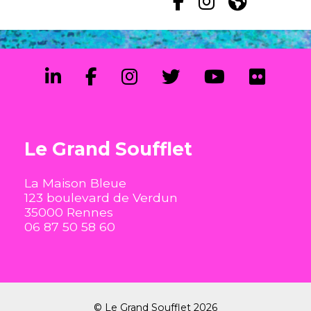
Le Grand Soufflet
La Maison Bleue
123 boulevard de Verdun
35000 Rennes
06 87 50 58 60
© Le Grand Soufflet 2026