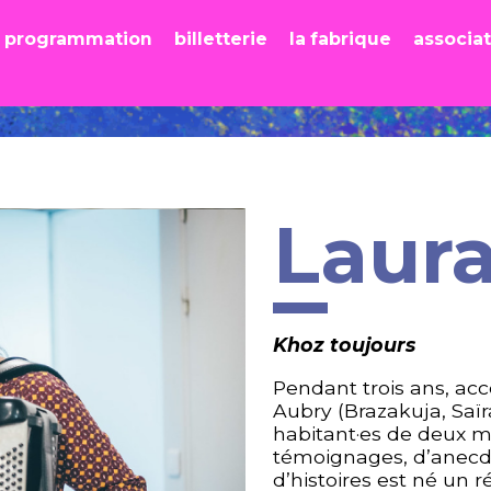
programmation
billetterie
la fabrique
associa
Laur
Khoz toujours
Pendant trois ans, ac
Aubry (Brazakuja, Saïr
habitant·es de deux m
témoignages, d’anecdot
d’histoires est né un