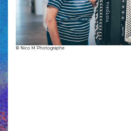
Association
Engagements
Accessibilité
&
Prévention
Newsletter
Partenaires
© Nico M Photographe
Mentions
légales
Historique