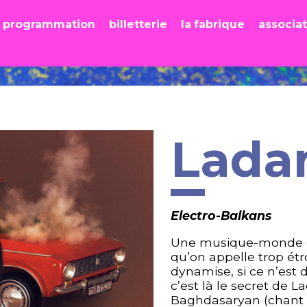
programmation
billetterie
la fabrique
associa
Lada
Electro-Balkans
Une musique-monde d’u
qu’on appelle trop étr
dynamise, si ce n’est 
c’est là le secret de L
Baghdasaryan (chant 