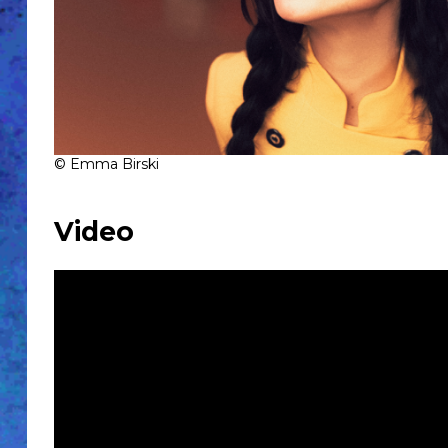
Accueil
Billetterie
La
Fabrique
Association
© Emma Birski
Engagements
Accessibilité
&
Video
Prévention
Newsletter
Partenaires
Mentions
légales
Historique