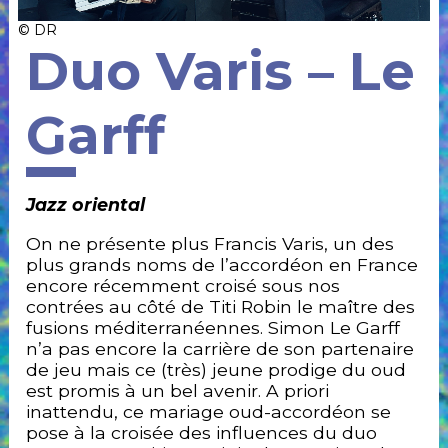
© DR
Duo Varis – Le
Garff
Jazz oriental
Accueil
Billetterie
On ne présente plus Francis Varis, un des
La
plus grands noms de l’accordéon en France
Fabrique
encore récemment croisé sous nos
Association
contrées au côté de Titi Robin le maître des
Engagements
fusions méditerranéennes. Simon Le Garff
Accessibilité
n’a pas encore la carrière de son partenaire
&
de jeu mais ce (très) jeune prodige du oud
Prévention
est promis à un bel avenir. A priori
inattendu, ce mariage oud-accordéon se
Newsletter
pose à la croisée des influences du duo
Partenaires