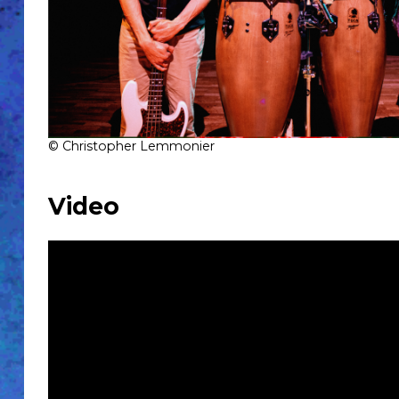
Accueil
Billetterie
La
Fabrique
Association
© Christopher Lemmonier
Engagements
Accessibilité
&
Video
Prévention
Newsletter
Partenaires
Mentions
légales
Historique