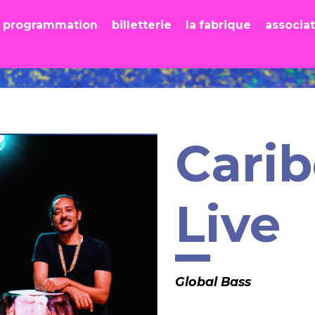
programmation
billetterie
la fabrique
associa
Cari
Live
Global Bass