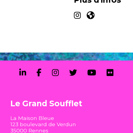
Le Grand Soufflet
La Maison Bleue
123 boulevard de Verdun
35000 Rennes