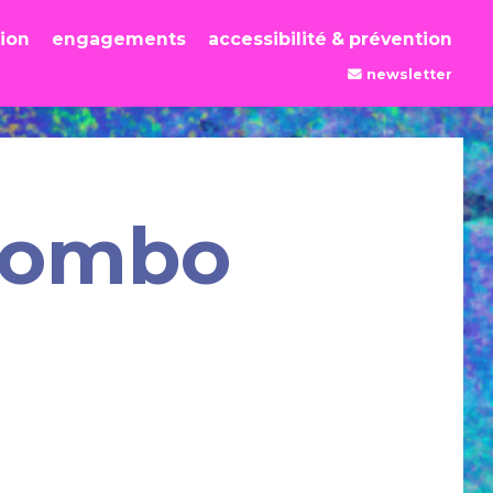
tion
engagements
accessibilité & prévention
newsletter
bombo