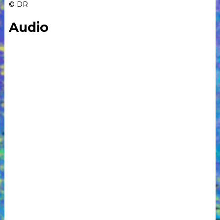
© DR
Audio
Accueil
Billetterie
La
Fabrique
Association
Engagements
Accessibilité
&
Prévention