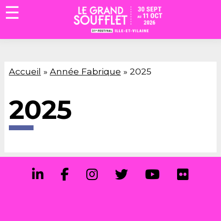
☰
Accueil
»
Année Fabrique
»
2025
2025
Accueil
Billetterie
La
Fabrique
Association
Engagements
Accessibilité
&
Prévention