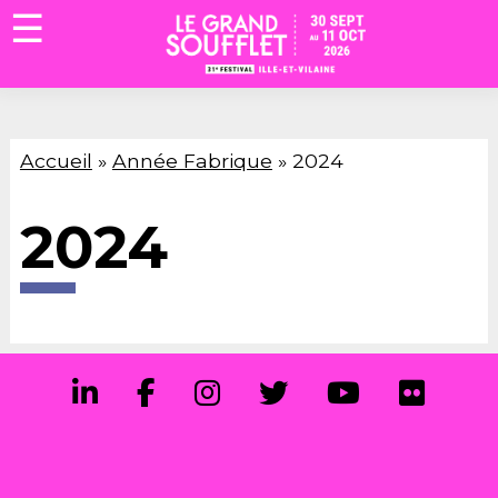
☰
Accueil
»
Année Fabrique
»
2024
2024
Accueil
Billetterie
La
Fabrique
Association
Engagements
Accessibilité
&
Prévention