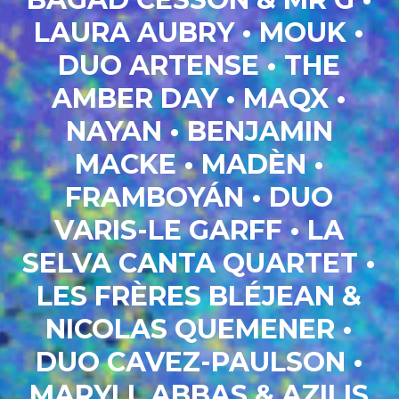
LAURA AUBRY • MOUK
•
DUO ARTENSE • THE
AMBER DAY • MAQX •
NAYAN
•
BENJAMIN
MACKE • MADÈN •
FRAMBOYÁN
•
DUO
VARIS-LE GARFF • LA
SELVA CANTA QUARTET
•
Accueil
LES FRÈRES BLÉJEAN &
Billetterie
NICOLAS QUEMENER
•
La
Fabrique
DUO CAVEZ-PAULSON •
Association
Engagements
MARYLL ABBAS & AZILIS
Accessibilité