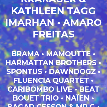
KATHLEEN TAGG
IMARHAN
•
AMARO
FREITAS
BRAMA • MAMOUTTE •
HARMATTAN BROTHERS
•
SPONTUS
•
DAWNDOGZ •
FLUENCIA QUARTET
•
CARIBOMBO LIVE
•
BEAT
BOUET TRIO • NAÏEN
•
BAGAD CESSON & MR G •